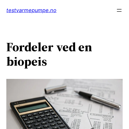
Hopp
testvarmepumpe.no
til
innhold
Fordeler ved en
biopeis