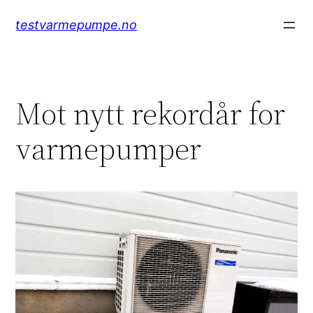
Hopp
testvarmepumpe.no
til
innhold
Mot nytt rekordår for
varmepumper