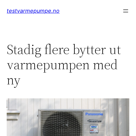
Hopp
testvarmepumpe.no
til
innhold
Stadig flere bytter ut
varmepumpen med
ny