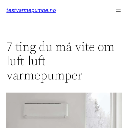
Hopp
testvarmepumpe.no
til
innhold
7 ting du må vite om
luft-luft
varmepumper