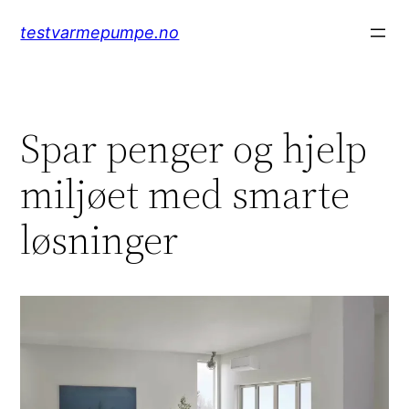
Hopp
testvarmepumpe.no
til
innhold
Spar penger og hjelp
miljøet med smarte
løsninger