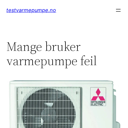
Hopp
testvarmepumpe.no
til
innhold
Mange bruker
varmepumpe feil