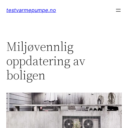
Hopp
testvarmepumpe.no
til
innhold
Miljøvennlig
oppdatering av
boligen