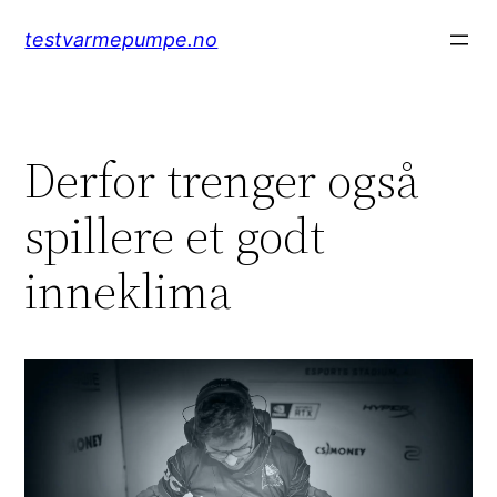
Hopp
testvarmepumpe.no
til
innhold
Derfor trenger også
spillere et godt
inneklima